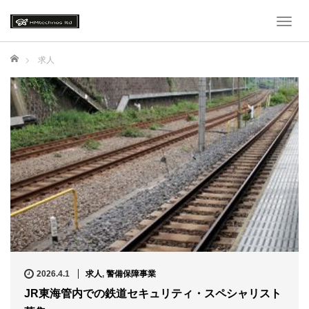
T
o
g
ホーム
求人
g
l
e
n
a
v
i
g
a
t
i
o
n
2026.4.1
求人
,
警備保障事業
JR東海管内での鉄道セキュリティ・スペシャリスト