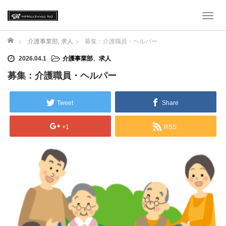
T
o
g
ホーム
介護事業部
,
求人
募集：介護職員・ヘルパー
g
2026.04.1
介護事業部
、
求人
l
e
募集：介護職員・ヘルパー
n
a
v
Tweet
Share
i
g
+1
RSS
a
t
i
o
n